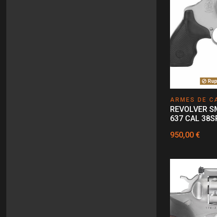
Rupt
ARMES DE C
REVOLVER S
637 CAL 38S
950,00 €