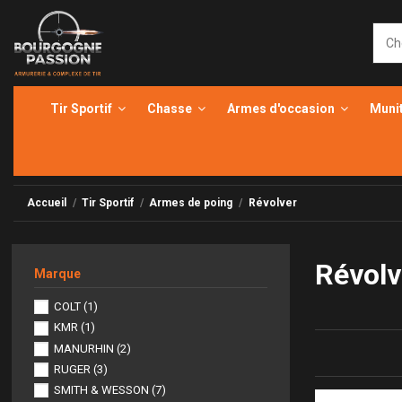
Tir Sportif
Chasse
Armes d'occasion
Muni
Accueil
Tir Sportif
Armes de poing
Révolver
Révolv
Marque
COLT
(1)
KMR
(1)
MANURHIN
(2)
RUGER
(3)
SMITH & WESSON
(7)