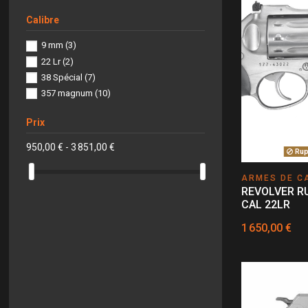
Calibre
9 mm
(3)
22 Lr
(2)
38 Spécial
(7)
357 magnum
(10)
Prix
950,00 € - 3 851,00 €
Rupt
ARMES DE C
REVOLVER RU
CAL 22LR
1 650,00 €