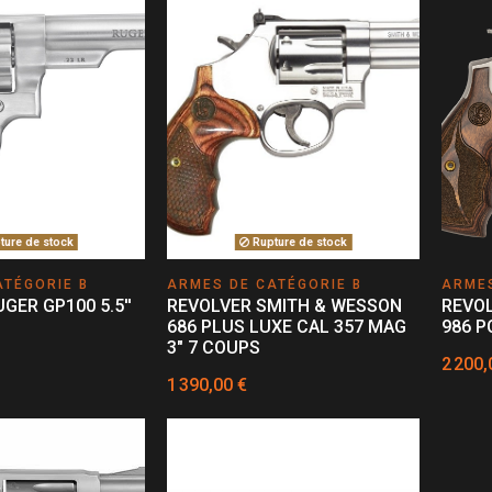
ure de stock
Rupture de stock
ATÉGORIE B
ARMES DE CATÉGORIE B
ARMES
GER GP100 5.5''
REVOLVER SMITH & WESSON
REVO
686 PLUS LUXE CAL 357 MAG
986 P
3" 7 COUPS
2 200,
1 390,00 €