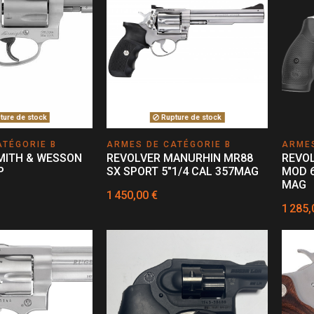
ure de stock
Rupture de stock
ATÉGORIE B
ARMES DE CATÉGORIE B
ARMES
MITH & WESSON
REVOLVER MANURHIN MR88
REVO
P
SX SPORT 5"1/4 CAL 357MAG
MOD 6
MAG
1 450,00 €
1 285,