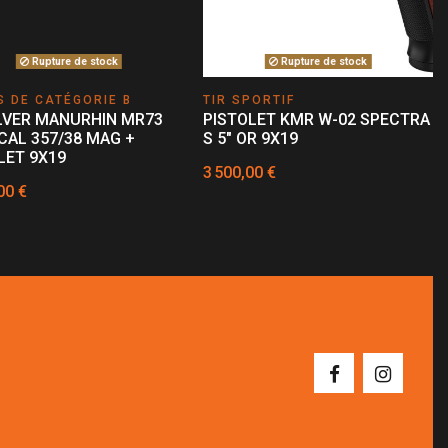
Rupture de stock
Rupture de stock
 DE CATÉGORIE B
TIR SPORTIF
LVER MANURHIN MR73
PISTOLET KMR W-02 SPECTRA
 CAL 357/38 MAG +
S 5" OR 9X19
LET 9X19
3 500,00 €
00 €