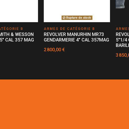
Rupture de stock
ATÉGORIE B
ARMES DE CATÉGORIE B
ARMES
MITH & WESSON
REVOLVER MANURHIN MR73
REVO
5" CAL 357 MAG
GENDARMERIE 4" CAL 357MAG
5"1/4
BARIL
2 800,00 €
3 850,