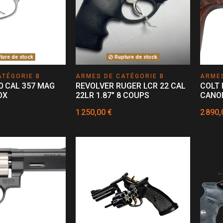
ure de stock
Rupture de stock
ATÉGORIE B
ARMES DE CATÉGORIE B
ARMES
0 CAL 357 MAG
REVOLVER RUGER LCR 22 CAL
COLT 
OX
22LR 1.87" 8 COUPS
CANON
1 250,00 €
2 890,