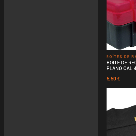
STANLEY
(1)
SWAROVSKI
(4)
THERMO
(2)
TICKLESS
(2)
WHEELER
(1)
BOÎTES DE 
BOITE DE R
PLANO CAL 
5,50 €