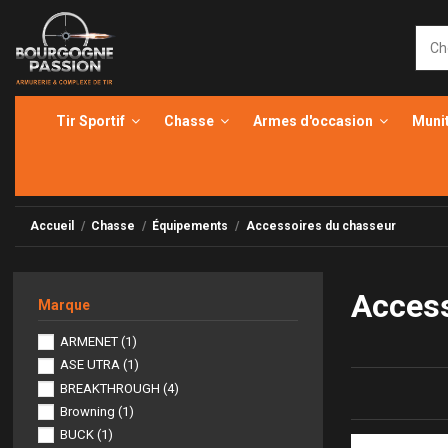
Tir Sportif
Chasse
Armes d'occasion
Muni
Accueil
Chasse
Équipements
Accessoires du chasseur
Access
Marque
ARMENET
(1)
ASE UTRA
(1)
BREAKTHROUGH
(4)
Browning
(1)
BUCK
(1)