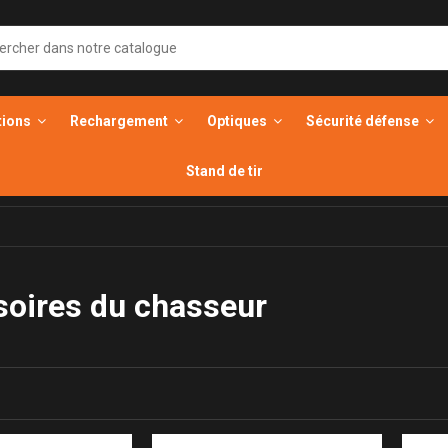
tions
Rechargement
Optiques
Sécurité défense
Stand de tir
oires du chasseur