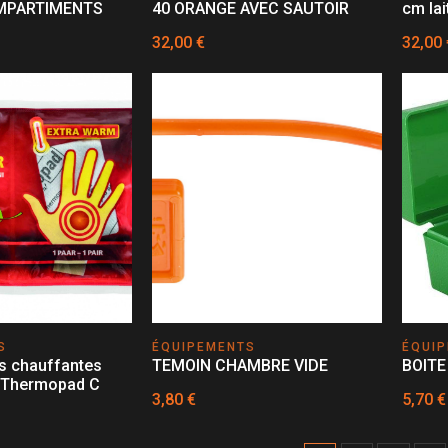
MPARTIMENTS
40 ORANGE AVEC SAUTOIR
cm lai
32,00 €
32,00 
S
ÉQUIPEMENTS
ÉQUI
s chauffantes
TEMOIN CHAMBRE VIDE
BOITE
- Thermopad C
3,80 €
5,70 €