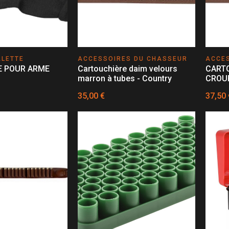
ALETTE
ACCESSOIRES DU CHASSEUR
ACCE
 POUR ARME
Cartouchière daim velours
CART
marron à tubes - Country
CROU
35,00 €
37,50 