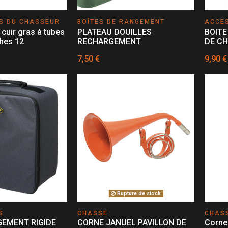
S DU CHASSEUR
BOÎTES DE RANGEMENT
ACCE
 cuir gras à tubes
PLATEAU DOUILLES
BOITE
hes 12
RECHARGEMENT
DE CH
7,50 €
9,90 €
Rupture de stock
S
CHASSE
CHAS
GEMENT RIGIDE
CORNE JANUEL PAVILLON DE
Corne