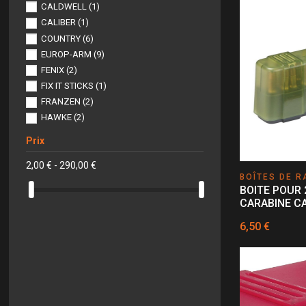
CALDWELL
(1)
CALIBER
(1)
COUNTRY
(6)
EUROP-ARM
(9)
FENIX
(2)
FIX IT STICKS
(1)
FRANZEN
(2)
HAWKE
(2)
ISOTUNES
(1)
Prix
JANUEL
(1)
MAGPUL
(1)
2,00 € - 290,00 €
BOÎTES DE 
MORAKNIV
(1)
BOITE POUR 
MTM
(2)
CARABINE CA
NIGGELOH
(7)
6,50 €
PELTOR
(1)
PLANO
(15)
PRIMOS
(6)
SAVIOR EQUIPEMENT
(1)
SORDIN
(2)