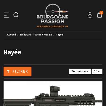
0
Accueil
Tir Sportif
Arme d'épaule
Rayée
Rayée
FILTRER
Pertinence
24