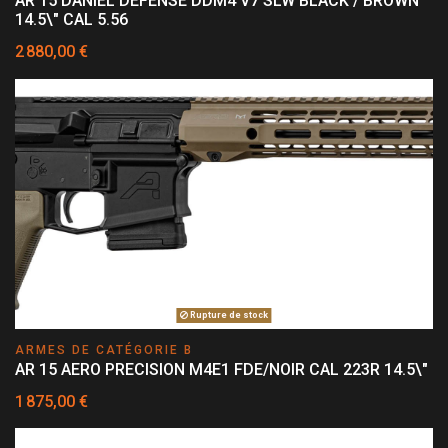
AR 15 DANIEL DEFENSE DDM4 V7 SLW BLACK / BROWN
14.5\" CAL 5.56
2 880,00 €
Rupture de stock
ARMES DE CATÉGORIE B
AR 15 AERO PRECISION M4E1 FDE/NOIR CAL 223R 14.5\"
1 875,00 €