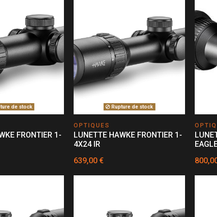
ure de stock
Rupture de stock
OPTIQUES
OPTI
WKE FRONTIER 1-
LUNETTE HAWKE FRONTIER 1-
LUNET
4X24 IR
EAGLE
639,00 €
800,0