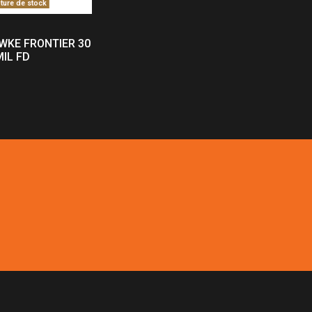
ure de stock
WKE FRONTIER 30
MIL FD