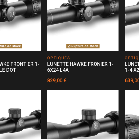
ure de stock
Rupture de stock
OPTIQUES
OPTI
WKE FRONTIER 1-
LUNETTE HAWKE FRONIER 1-
LUNE
CLE DOT
6X24 L4A
1-4 X
829,00 €
639,0