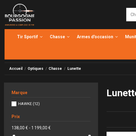
Tir Sportif
Chasse
Armes d'occasion
Muni
Accueil
Optiques
Chasse
Lunette
Lunett
Marque
HAWKE
(12)
Prix
138,00 € - 1 199,00 €