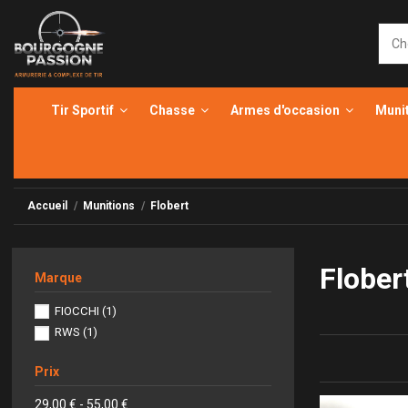
Tir Sportif
Chasse
Armes d'occasion
Muni
Accueil
Munitions
Flobert
Flober
Marque
FIOCCHI
(1)
RWS
(1)
Prix
29,00 € - 55,00 €