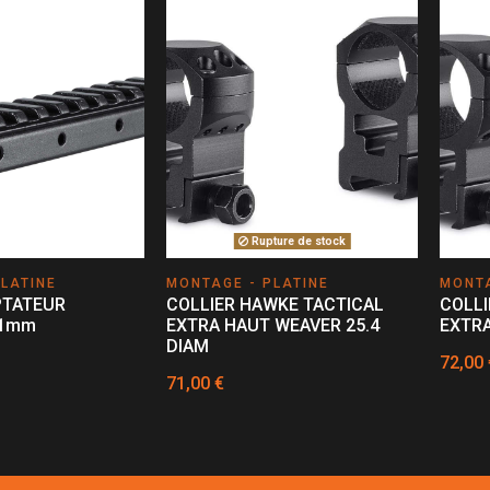
Rupture de stock
LATINE
MONTAGE - PLATINE
MONTA
PTATEUR
COLLIER HAWKE TACTICAL
COLLI
11mm
EXTRA HAUT WEAVER 25.4
EXTRA
DIAM
72,00 
71,00 €