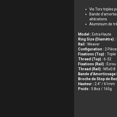
Vis Torx triples 
Bande d′amortiss
altérations
Aluminium de trè
Model :
Extra Haute
Ring Size (Diamètre) :
Rail :
Weaver
Configuration :
2 Pièce
Fixations (Top) :
Triple
Thread (Top) :
6-32
Fixations (Rail) :
Écrou
Thread (Rail) :
M5x0.8
Bande d’Amortissage I
Broche de Stop de Rec
Hauteur :
2.4″ / 61mm
Poids :
5.8oz / 165g