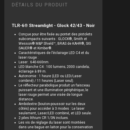
DÉTAILS DU PRODUIT
TLR-6® Streamlight - Glock 42/43 - Noir
Conçue pour être fixée au pontet des pistolets
subcompacts suivants : GLOCK®, Smith et
Wesson® M&P Shield™, BRAS de KAHR®, SIG
SAUER® et Kimber®.
Caractéristiques de l’éclairage LED C4 et du
laser rouge :
Laser : 640-660nm.
LED blanche C4 : 100 lumens; 2000 candela;
éclairage à 89 m.
Autonomie : 1 heure (LED ou LED/Laser
combiné) / 11 heures (Laser seul).
Le réflecteur parabolique produit un faisceau
puissant et une illumination périphérique; le
laser rouge permet une visée de longue
distance.
Ambidextre (bouton-poussoir sur les deux
côtés) pour accéder à 3 modes : Le laser
seulement, Laser/LED combiné, et LED seule.
2 piles lithium CR 1/3N inclues.
Les vis de réglage du laser sont montées
dans une bague en laiton pour la conservation