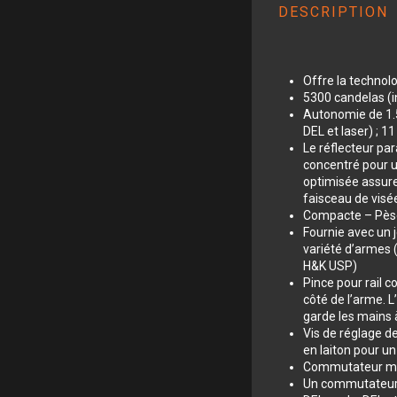
DESCRIPTION
Offre la technol
5300 candelas (i
Autonomie de 1.5
DEL et laser) ; 1
Le réflecteur pa
concentré pour un
optimisée assure 
faisceau de visé
Compacte – Pèse 2
Fournie avec un 
variété d’armes 
H&K USP)
Pince pour rail 
côté de l’arme. L
garde les mains 
Vis de réglage d
en laiton pour un
Commutateur mar
Un commutateur p