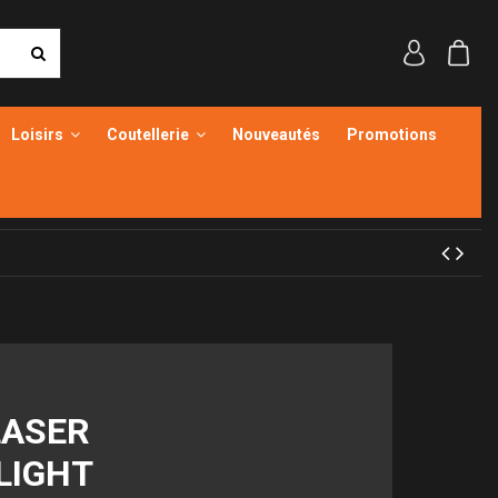
Loisirs
Coutellerie
Nouveautés
Promotions
LASER
LIGHT