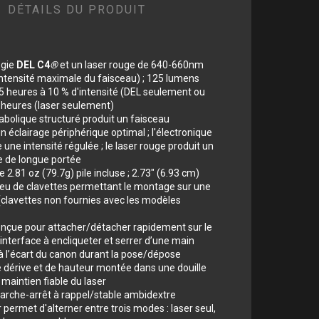
DÉTAILS DU PRODUIT
ogie
DEL C4
®
et un laser rouge de 640-660nm
ntensité maximale du faisceau) ; 125 lumens
 heures à 10 % d'intensité (DEL seulement ou
1 heures (laser seulement)
rabolique structuré produit un faisceau
 éclairage périphérique optimal ; l'électronique
une intensité régulée ; le laser rouge produit un
e de longue portée
.81 oz (79.7g) pile incluse ; 2.73" (6.93 cm)
jeu de clavettes permettant le montage sur une
(clavettes non fournies avec les modèles
conçue pour attacher/détacher rapidement sur le
’interface à encliqueter et serrer d’une main
à l’écart du canon durant la pose/dépose
e dérive et de hauteur montée dans une douille
 maintien fiable du laser
che-arrêt à rappel/stable ambidextre
ermet d'alterner entre trois modes : laser seul,