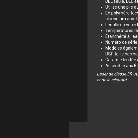
DEL seule, DEL e
Utilise une pile 
En polymère tech
aluminium anodi
Lentille en verr
Températures de
Étanchéité à l'e
Numéro de série p
Modèles égaleme
USP taille norma
Garantie limitée 
Assemblé aux Ét
Laser de classe 3R uti
et de la sécurité