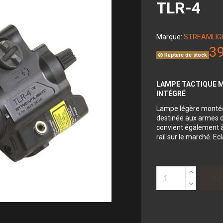
TLR-4
Marque:
STREAMLIG
39
Rupture de stock
LAMPE TACTIQUE M
INTÉGRÉ
Lampe légère montée s
destinée aux armes 
convient également à
rail sur le marché. E
AJ