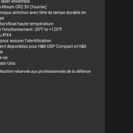
t laser ensemble
au lithium CR2 3V (fournie)
nique antichoc avec tête de lampe durable en
sé
e Borofloat haute température
 fonctionnement -20°F to +120°F
au IPX4
our assurer l'identification
nt disponibles pour H&K USP Compact et H&K
le
à vie
ats-Unis
lisation réservée aux professionnels de la défense