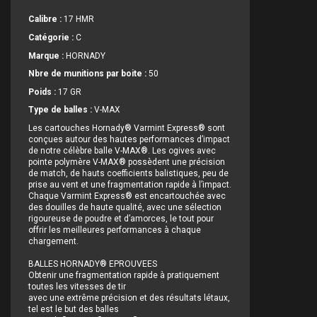
Calibre :
17 HMR
Catégorie :
C
Marque :
HORNADY
Nbre de munitions par boite :
50
Poids :
17 GR
Type de balles :
V-MAX
Les cartouches Hornady® Varmint Express® sont
conçues autour des hautes performances d’impact
de notre célèbre balle V-MAX®. Les ogives avec
pointe polymère V-MAX® possèdent une précision
de match, de hauts coefficients balistiques, peu de
prise au vent et une fragmentation rapide à l’impact.
Chaque Varmint Express® est encartouchée avec
des douilles de haute qualité, avec une sélection
rigoureuse de poudre et d’amorces, le tout pour
offrir les meilleures performances à chaque
chargement.
BALLES HORNADY® EPROUVEES
Obtenir une fragmentation rapide à pratiquement
toutes les vitesses de tir
avec une extrême précision et des résultats létaux,
tel est le but des balles