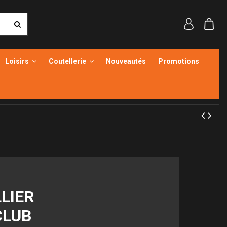
Loisirs
Coutellerie
Nouveautés
Promotions
LLIER
CLUB