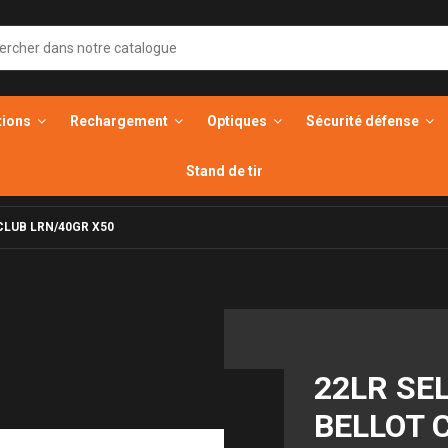
tions
Rechargement
Optiques
Sécurité défense
Stand de tir
CLUB LRN/40GR X50
22LR SE
BELLOT 