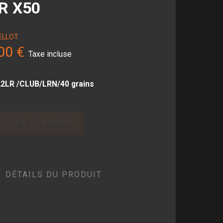
R X50
BELLOT
00 €
Taxe incluse
2LR /CLUB/LRN/40 grains
OUTER AU PANIER
DÉTAILS DU PRODUIT