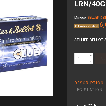
LRN/40G
Marque:
SELLIER & 
6,
Rupture de stock
SELLIER BELLOT 2
AJ
DESCRIPTION
LÉGISLATION
Calibre :
22 LR