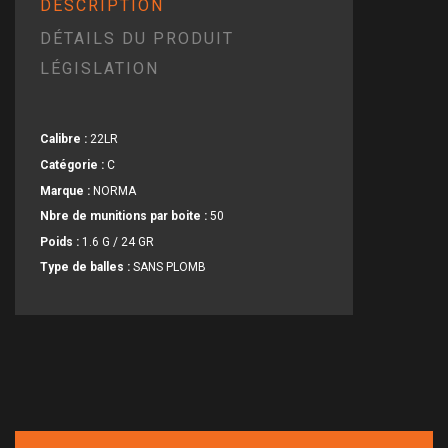
DESCRIPTION
DÉTAILS DU PRODUIT
LÉGISLATION
Calibre :
22LR
Catégorie :
C
Marque :
NORMA
Nbre de munitions par boite :
50
Poids :
1.6 G / 24 GR
Type de balles :
SANS PLOMB