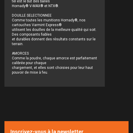
tel est le but des balles
Hornady® V-MAX® et NTX®.
DOUILLE SELECTIONNEE
Comme toutes les munitions Hornady®, nos
cartouches Varmint Express®
utilisent les douilles de la meilleure qualité qui soit.
Des composants fiables
et durables donnent des résultats constants sur le
terrain.
AMORCES
Comme la poudre, chaque amorce est parfaitement
calibrée pour chaque
chargement, et elles sont choisies pour leur haut
pouvoir de mise à feu.
Inscrivez-vous à la newsletter