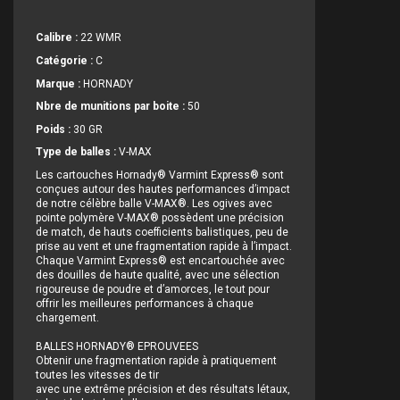
Calibre :
22 WMR
Catégorie :
C
Marque :
HORNADY
Nbre de munitions par boite :
50
Poids :
30 GR
Type de balles :
V-MAX
Les cartouches Hornady® Varmint Express® sont
conçues autour des hautes performances d’impact
de notre célèbre balle V-MAX®. Les ogives avec
pointe polymère V-MAX® possèdent une précision
de match, de hauts coefficients balistiques, peu de
prise au vent et une fragmentation rapide à l’impact.
Chaque Varmint Express® est encartouchée avec
des douilles de haute qualité, avec une sélection
rigoureuse de poudre et d’amorces, le tout pour
offrir les meilleures performances à chaque
chargement.
BALLES HORNADY® EPROUVEES
Obtenir une fragmentation rapide à pratiquement
toutes les vitesses de tir
avec une extrême précision et des résultats létaux,