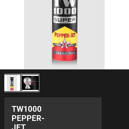
TW1000
PEPPER-
JET